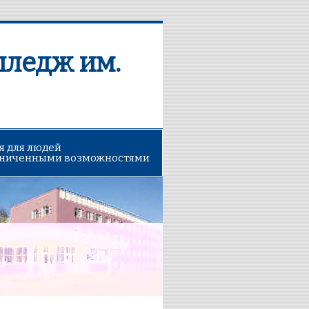
лледж им.
я для людей
аниченными возможностями