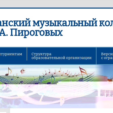
анский музыкальный ко
и А. Пироговых
итуриентам
Структура
Верси
образовательной организации
с огр